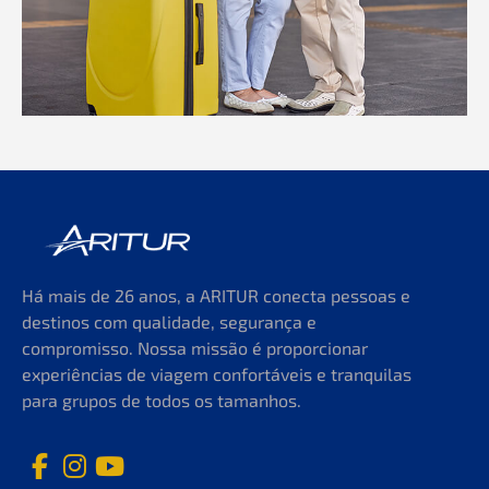
Há mais de 26 anos, a ARITUR conecta pessoas e
destinos com qualidade, segurança e
compromisso. Nossa missão é proporcionar
experiências de viagem confortáveis e tranquilas
para grupos de todos os tamanhos.