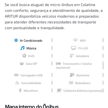
Se você busca aluguel de micro-ônibus em Colatina
com conforto, segurança e atendimento de qualidade, a
ARITUR disponibiliza veículos modernos e preparados
para atender diferentes necessidades de transporte
com pontualidade e tranquilidade.
Ar Condicionado
WiFi
Música
TV LCD
DVD
Geladeira
Sala VIP
Travesseiro / Colcha
(opcional)
Carregador USB
Banheiro
Acessibilidade
Bebedouro
Microfone
Cafeteira Elétrica (opcional)
Mapa interno do Ônibus