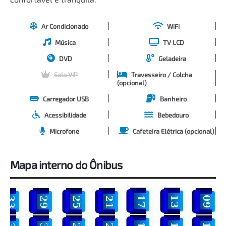
Ar Condicionado
WiFi
Música
TV LCD
DVD
Geladeira
Sala VIP
Travesseiro / Colcha
(opcional)
Carregador USB
Banheiro
Acessibilidade
Bebedouro
Microfone
Cafeteira Elétrica (opcional)
Mapa interno do Ônibus