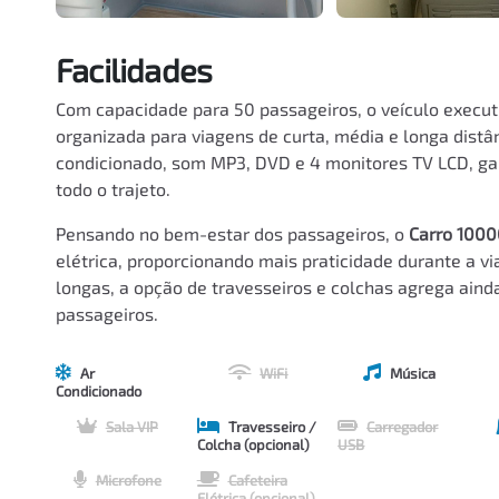
Facilidades
Com capacidade para 50 passageiros, o veículo execut
organizada para viagens de curta, média e longa distân
condicionado, som MP3, DVD e 4 monitores TV LCD, g
todo o trajeto.
Pensando no bem-estar dos passageiros, o
Carro 1000
elétrica, proporcionando mais praticidade durante a v
longas, a opção de travesseiros e colchas agrega aind
passageiros.
Ar
WiFi
Música
Condicionado
Sala VIP
Travesseiro /
Carregador
Colcha (opcional)
USB
Microfone
Cafeteira
Elétrica (opcional)