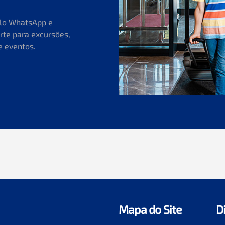
elo WhatsApp e
rte para excursões,
e eventos.
Mapa do Site
D