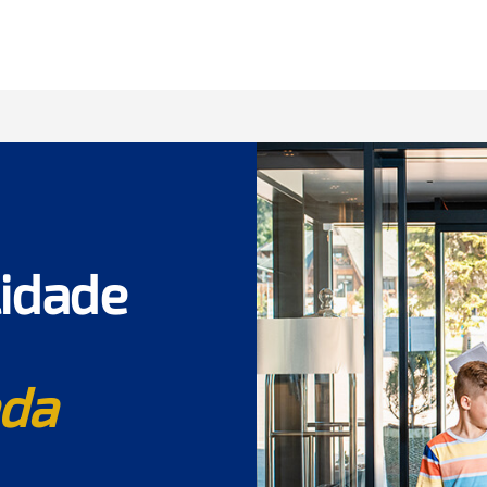
lidade
da