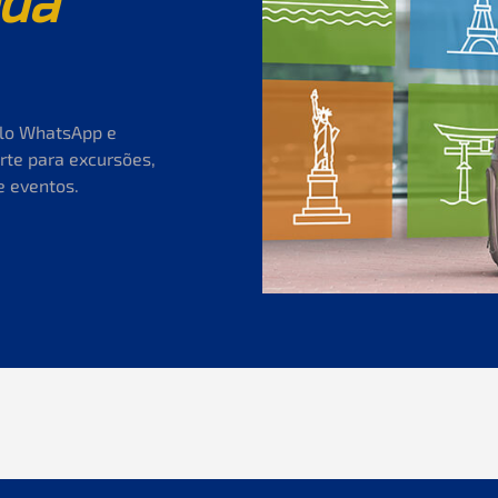
da
elo WhatsApp e
rte para excursões,
e eventos.