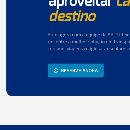
aproveitar
ca
destino
Fale agora com a equipe da ARITUR p
encontre a melhor solução em transpo
turismo, viagens religiosas, escolares 
RESERVE AGORA