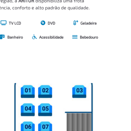
região, a
ARITUR
disponibiliza uma frota
cia, conforto e alto padrão de qualidade.
TV LCD
DVD
Geladeira
Banheiro
Acessibilidade
Bebedouro