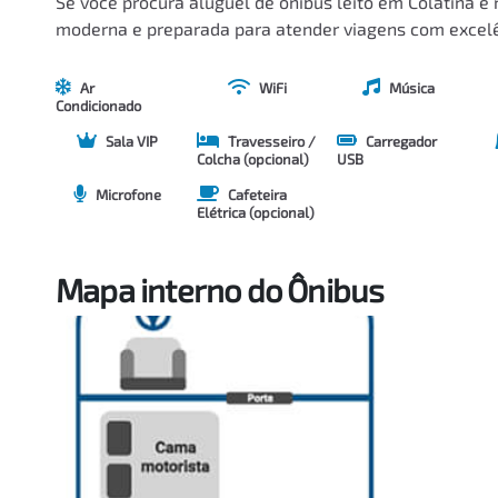
Se você procura aluguel de ônibus leito em Colatina e 
moderna e preparada para atender viagens com excelên
Ar
WiFi
Música
Condicionado
Sala VIP
Travesseiro /
Carregador
Colcha (opcional)
USB
Microfone
Cafeteira
Elétrica (opcional)
Mapa interno do Ônibus